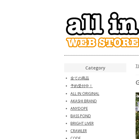
T
Category
全ての商品
予約受付中！
ALL IN ORIGINAL
AKASHI BRAND
ANYDOPE
BASS POND
BRIGHT LIVER
CRAWLER
CODE