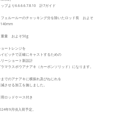
ップより6.6.6.6.7.8.10 計7ガイド
・フェルールーのチャッキング分を除いたロッド長 およそ
,140mm
・重量 およそ50g
ショートレンジを
ハイピッチで正確にキャストするための
ベリーショート新設計
グラマラスボウアナアキ（カーボンソリッド）になります。
今までのアナアキに横振れ及びねじれを
軽減させる加工を施しました。
専用ロッドケース付き
2024年9月頃入荷予定。