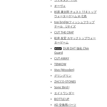
オーヴォ
杉原 康太郎 チェスト 114 トップ
ウォーターゲーム in 七色
top bridgeフィッシュフラップ
テール Lサイズ
CUT THE CRAP
松井 友宏 カヤックトップウォー
ターゲーム
DUB DAT 強化 Chin
Guard
CUT-AWAY
TENKOW
Vivo [Wooden]
グリングリン
ZACCO-STONES
Sonic Bird J
エイトワンダー
BOTTLE UP
AD 交換用パーツ