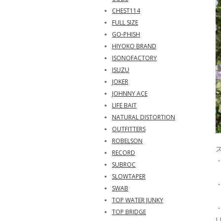
CHEST114
FULL SIZE
GO-PHISH
HIYOKO BRAND
ISONOFACTORY
ISUZU
JOKER
JOHNNY ACE
LIFE BAIT
NATURAL DISTORTION
OUTFITTERS
ROBELSON
RECORD
SUBROC
SLOWTAPER
SWAB
TOP WATER JUNKY
TOP BRIDGE
L