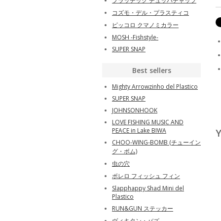
プラッチック チュッパチャップ
コズモ・デル・プラスティコ
ピッコロ クマノミカラー
MOSH -Fishstyle-
SUPER SNAP
Best sellers
Mighty Arrowzinho del Plastico
SUPER SNAP
JOHNSONHOOK
LOVE FISHING MUSIC AND
PEACE in Lake BIWA
Y
CHOO-WING-BOMB (チューイン
グ・ボム)
虫の穴
ボレロ フィッシュ フィン
Slapphappy Shad Mini del
Plastico
RUN&GUN ステッカー
ヴィキタン・バズ