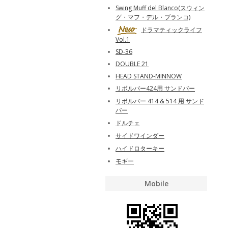
Swing Muff del Blanco(スウィン
グ・マフ・デル・ブランコ)
ドラマティックライフ
Vol.1
SD-36
DOUBLE 21
HEAD STAND-MINNOW
リボルバー424用 サンドバー
リボルバー 414 & 514 用 サンド
バー
ドルチェ
サイドワインダー
ハイドロターキー
モギー
Mobile