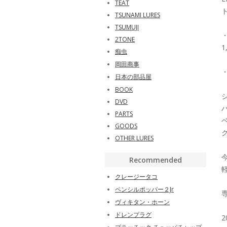
TEAT
ト
TSUNAMI LURES
TSUMUJI
2TONE
1
痴虫
岡田商事
日本の部品屋
BOOK
DVD
PARTS
GOODS
OTHER LURES
Recommended
クレージータコ
ペンシルポッパー２Jr
ヴィキタン・ホーン
ドレンプラグ